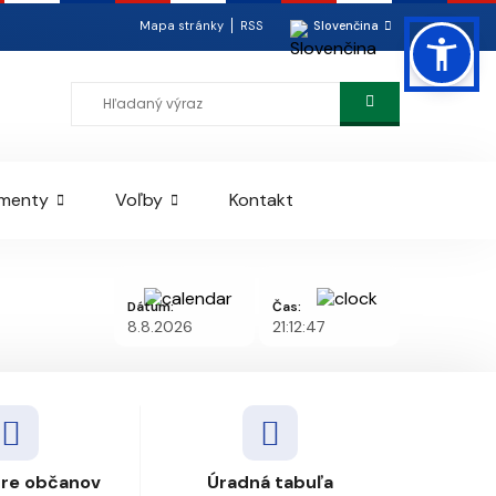
Mapa stránky
RSS
Slovenčina
menty
Voľby
Kontakt
Dátum:
Čas:
8.8.2026
21:12:47
pre občanov
Úradná tabuľa