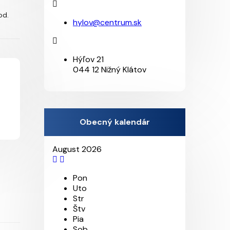
od.
hylov@centrum.sk
Hýľov 21
044 12 Nižný Klátov
Obecný kalendár
August 2026
Pon
Uto
Str
Štv
Pia
Sob