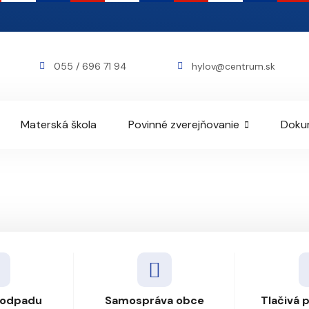
055 / 696 71 94
hylov@centrum.sk
Materská škola
Povinné zverejňovanie
Doku
 odpadu
Samospráva obce
Tlačivá 