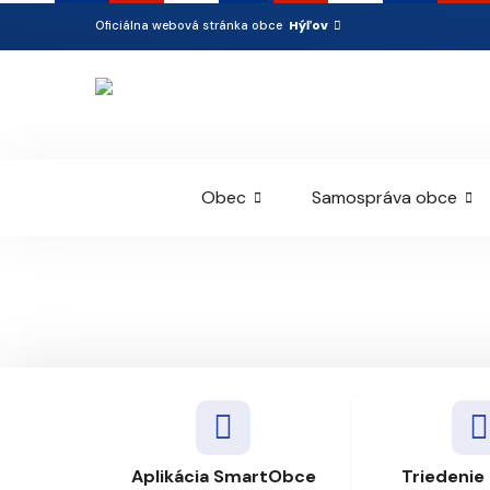
Hýľov
Oficiálna webová stránka obce
Obec
Samospráva obce
Aplikácia SmartObce
Triedenie