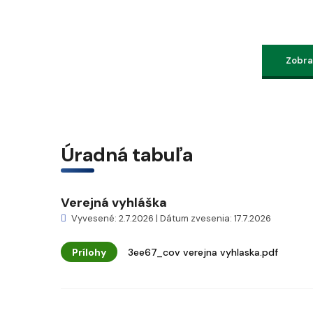
Zobraz
Úradná tabuľa
Verejná vyhláška
Vyvesené: 2.7.2026 | Dátum zvesenia: 17.7.2026
Prílohy
3ee67_cov verejna vyhlaska.pdf