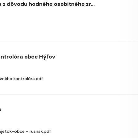
 z dôvodu hodného osobitného zr...
ontrolóra obce Hýľov
vného kontrolóra.pdf
e
etok-obce - rusnak.pdf