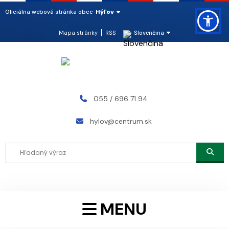
Hýľov
Oficiálna webová stránka obce
Mapa stránky
RSS
Slovenčina
055 / 696 71 94
hylov@centrum.sk
MENU