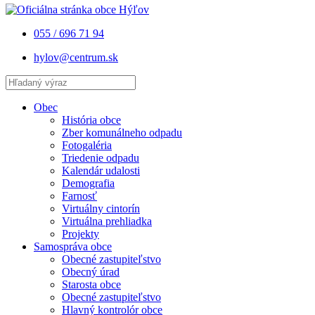
055 / 696 71 94
hylov@centrum.sk
Obec
História obce
Zber komunálneho odpadu
Fotogaléria
Triedenie odpadu
Kalendár udalosti
Demografia
Farnosť
Virtuálny cintorín
Virtuálna prehliadka
Projekty
Samospráva obce
Obecné zastupiteľstvo
Obecný úrad
Starosta obce
Obecné zastupiteľstvo
Hlavný kontrolór obce