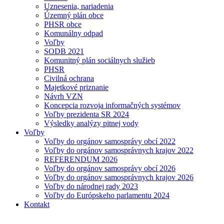
Uznesenia, nariadenia
Územný plán obce
PHSR obce
Komunálny odpad
Voľby
SODB 2021
Komunitný plán sociálnych služieb
PHSR
Civilná ochrana
Majetkové priznanie
Návrh VZN
Koncepcia rozvoja informačných systémov
Voľby prezidenta SR 2024
Výsledky analýzy pitnej vody
Voľby
Voľby do orgánov samosprávy obcí 2022
Voľby do orgánov samosprávnych krajov 2022
REFERENDUM 2026
Voľby do orgánov samosprávy obcí 2026
Voľby do orgánov samosprávnych krajov 2026
Voľby do národnej rady 2023
Voľby do Európskeho parlamentu 2024
Kontakt