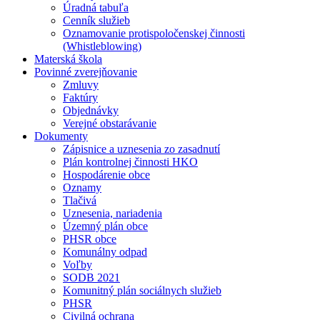
Úradná tabuľa
Cenník služieb
Oznamovanie protispoločenskej činnosti
(Whistleblowing)
Materská škola
Povinné zverejňovanie
Zmluvy
Faktúry
Objednávky
Verejné obstarávanie
Dokumenty
Zápisnice a uznesenia zo zasadnutí
Plán kontrolnej činnosti HKO
Hospodárenie obce
Oznamy
Tlačivá
Uznesenia, nariadenia
Územný plán obce
PHSR obce
Komunálny odpad
Voľby
SODB 2021
Komunitný plán sociálnych služieb
PHSR
Civilná ochrana