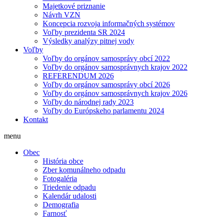
Majetkové priznanie
Návrh VZN
Koncepcia rozvoja informačných systémov
Voľby prezidenta SR 2024
Výsledky analýzy pitnej vody
Voľby
Voľby do orgánov samosprávy obcí 2022
Voľby do orgánov samosprávnych krajov 2022
REFERENDUM 2026
Voľby do orgánov samosprávy obcí 2026
Voľby do orgánov samosprávnych krajov 2026
Voľby do národnej rady 2023
Voľby do Európskeho parlamentu 2024
Kontakt
menu
Obec
História obce
Zber komunálneho odpadu
Fotogaléria
Triedenie odpadu
Kalendár udalosti
Demografia
Farnosť