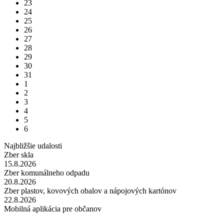
23
24
25
26
27
28
29
30
31
1
2
3
4
5
6
Najbližšie udalosti
Zber skla
15.8.2026
Zber komunálneho odpadu
20.8.2026
Zber plastov, kovových obalov a nápojových kartónov
22.8.2026
Mobilná aplikácia pre občanov