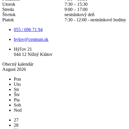
Utorok
7:30 – 15:30
Streda
9:00 – 17:00
Štvrtok
nestránkový deň
Piatok
7:30 - 12:00 - nestránkové hodiny
055 / 696 71 94
15
20
22
6
8
hylov@centrum.sk
Hýľov 21
044 12 Nižný Klátov
Obecný kalendár
August 2026
Pon
Uto
Str
Štv
Pia
Sob
Ned
27
28