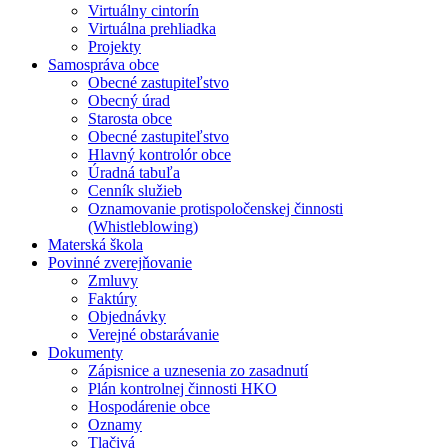
Virtuálny cintorín
Virtuálna prehliadka
Projekty
Samospráva obce
Obecné zastupiteľstvo
Obecný úrad
Starosta obce
Obecné zastupiteľstvo
Hlavný kontrolór obce
Úradná tabuľa
Cenník služieb
Oznamovanie protispoločenskej činnosti
(Whistleblowing)
Materská škola
Povinné zverejňovanie
Zmluvy
Faktúry
Objednávky
Verejné obstarávanie
Dokumenty
Zápisnice a uznesenia zo zasadnutí
Plán kontrolnej činnosti HKO
Hospodárenie obce
Oznamy
Tlačivá